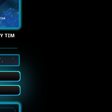
AY TIM